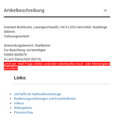
Artikelbeschreibung
Diamant-Bohrkrone, Lasergeschweißt; mit 3-LOCH Anschluß, Nutzlänge
300mm;
Turbosegmentiert
Anwendungsbereich: Stahlbeton
Zur Beachtung: sie benötigen
H0403-3030070
3-Loch Flansch(ID:30215)
Jetzt per Mail Frage stellen und/oder individuelles Kauf- oder Mietangebot
anfordern
Links:
stempfle.de Hydraulikwerkzeuge
Bedienungsanleitungen und Ersatzteillisten
Videos
Bildergalerie
Presseschau