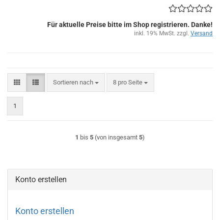
Für aktuelle Preise bitte im Shop registrieren. Danke!
inkl. 19% MwSt. zzgl.
Versand
Sortieren nach
pro Seite
Sortieren nach
8 pro Seite
1
1
bis
5
(von insgesamt
5
)
Konto erstellen
Konto erstellen