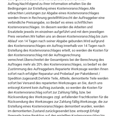
Auftrag.Nachfolgend zu Ihrer Information erhalten Sie die
Bedingungen zur Erstellung eines Kostenvoranschlages.Alle
erbrachten Leistungen zur Abgabe eines Kostenvoranschlages
werden Ihnen in Rechnung gestellt!Wünscht der Auftraggeber eine
verbindliche Preisangabe, so Bedarf es eines schriftlichen
Kostenvoranschlages. Iin diesem werden die Arbeiten und
Ersatzteile jeweils im einzelnen aufgeführt und mit dem jeweiligen
Preis versehen.Wir halten uns an diesen Kostenvoranschlag bis zum
Ablauf von 14 Tagen nach seiner Abgabe gebunden.Wird aufgrund
des Kostenvoranschlages ein Auftrag innerhalb von 14 Tagen nach
Erstellung des Kostenvoranschlages erteilt, so werden die Kosten für
den Kostenvoranschlag mit der Auftragsrechnung
verrechnet.Überschreitet der Gesamtpreis bei der Berechnung des
Auftrages mehr als 20% des Kostenvoranschlages, so bedarf es der
Zustimmung des Auftraggebers.Reparierte Werkzeuge werden Ihnen
sofort nach erfolgter Reparatur und Probelauf per Paketdienst /
Spedition zugesandt.Defekte Teile, Altteile, demontierte Teile werden
sofort bei Versand des reparierten Werkzeuges an Sie, durch uns
entsorgt.Kommt kein Auftrag zustande, so werden die Kosten für
den Kostenvoranschlag sofort zur Zahlung fällig, bzw. bei
Rücksendung des Werkzeuges zzgl. anfallender Frachtkosten für die
Rücksendung des Werkzeuges zur Zahlung fällig.Werkzeuge, die zur
Erstellung eines Kostenvoranschlages demontiert wurden, werden
im demontierten Zustand zurückgesendet bzw. entsorgt.Erfolgt
Ihrerseits keine Reaktion auf den erstellten Kostenvoranschlag bis