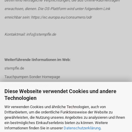
betreffend vertragliche Verpflichtungen, die aus Online-Kaufverträgen
erwachsen, dienen. Die OS-Plattform wird unter folgendem Link
erreichbar sein:
https://ec.europa.eu/consumers/odr
Kontaktmail: info@stempfle.de
Weiterführende Iinformationen im Web:
stempfle.de
Tauchpumpen Sonder Homepage
Ersatzteillisten Werkzeuge
Diese Webseite verwendet Cookies und andere
Mehr Videos und Infos unter:
Technologien
Wir verwenden Cookies und ähnliche Technologien, auch von
Drittanbietern, um die ordentliche Funktionsweise der Website zu
gewährleisten, die Nutzung unseres Angebotes zu analysieren und Ihnen
ein bestmögliches Einkaufserlebnis bieten zu können. Weitere
Informationen finden Sie in unserer
Datenschutzerklärung
.