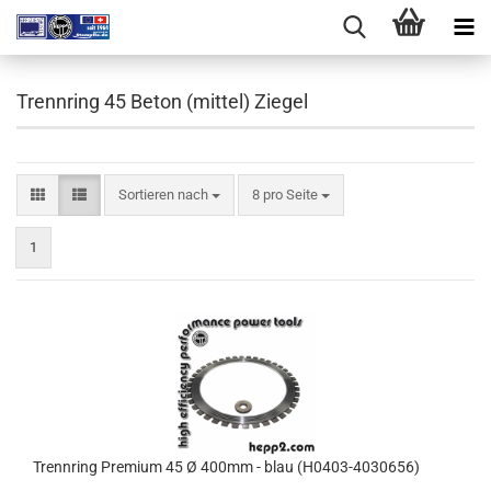
Trennring 45 Beton (mittel) Ziegel
Sortieren nach
pro Seite
Sortieren nach
8 pro Seite
1
Trennring Premium 45 Ø 400mm - blau (H0403-4030656)