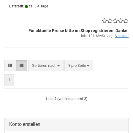
Lieferzeit:
ca. 3-4 Tage
Für aktuelle Preise bitte im Shop registrieren. Danke!
inkl. 19% MwSt. zzgl.
Versand
Sortieren nach
pro Seite
Sortieren nach
8 pro Seite
1
1
bis
2
(von insgesamt
2
)
Konto erstellen