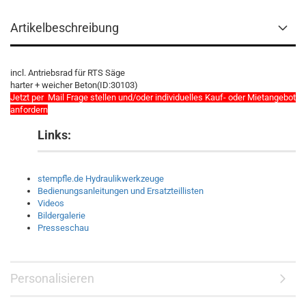
Artikelbeschreibung
incl. Antriebsrad für RTS Säge
harter + weicher Beton(ID:30103)
Jetzt per Mail Frage stellen und/oder individuelles Kauf- oder Mietangebot
anfordern
Links:
stempfle.de Hydraulikwerkzeuge
Bedienungsanleitungen und Ersatzteillisten
Videos
Bildergalerie
Presseschau
Personalisieren