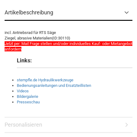
Artikelbeschreibung
incl. Antriebsrad für RTS Säge
Ziegel, abrasive Materialien(ID:30110)
Jetzt per Mail Frage stellen und/oder individuelles Kauf- oder Mietangebot
anfordern
Links:
stempfle.de Hydraulikwerkzeuge
Bedienungsanleitungen und Ersatzteillisten
Videos
Bildergalerie
Presseschau
Personalisieren