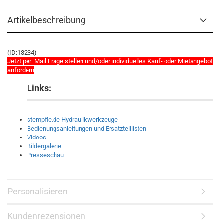
Artikelbeschreibung
(ID:13234)
Jetzt per Mail Frage stellen und/oder individuelles Kauf- oder Mietangebot
anfordern
Links:
stempfle.de Hydraulikwerkzeuge
Bedienungsanleitungen und Ersatzteillisten
Videos
Bildergalerie
Presseschau
Personalisieren
Kundenrezensionen