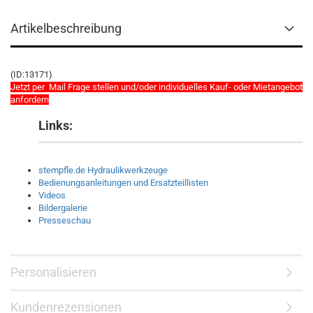
Artikelbeschreibung
(ID:13171)
Jetzt per Mail Frage stellen und/oder individuelles Kauf- oder Mietangebot
anfordern
Links:
stempfle.de Hydraulikwerkzeuge
Bedienungsanleitungen und Ersatzteillisten
Videos
Bildergalerie
Presseschau
Personalisieren
Kundenrezensionen