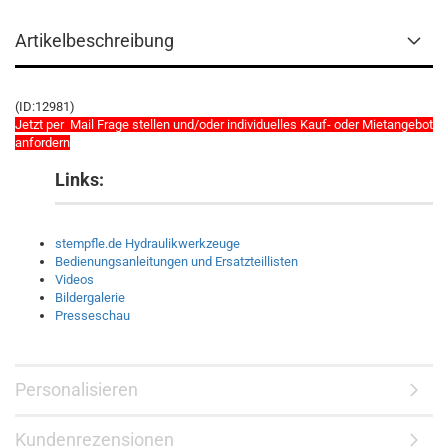
Artikelbeschreibung
(ID:12981)
Jetzt per Mail Frage stellen und/oder individuelles Kauf- oder Mietangebot
anfordern
Links:
stempfle.de Hydraulikwerkzeuge
Bedienungsanleitungen und Ersatzteillisten
Videos
Bildergalerie
Presseschau
Personalisieren
Kundenrezensionen