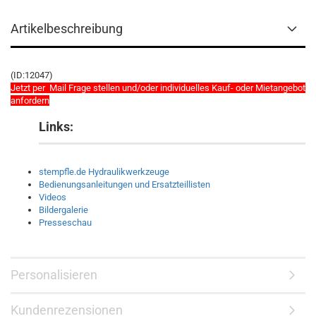
Artikelbeschreibung
(ID:12047)
Jetzt per Mail Frage stellen und/oder individuelles Kauf- oder Mietangebot
anfordern
Links:
stempfle.de Hydraulikwerkzeuge
Bedienungsanleitungen und Ersatzteillisten
Videos
Bildergalerie
Presseschau
Personalisieren
Kundenrezensionen