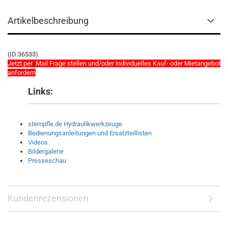
Artikelbeschreibung
(ID:36533)
Jetzt per Mail Frage stellen und/oder individuelles Kauf- oder Mietangebot
anfordern
Links:
stempfle.de Hydraulikwerkzeuge
Bedienungsanleitungen und Ersatzteillisten
Videos
Bildergalerie
Presseschau
Kundenrezensionen