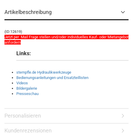
Artikelbeschreibung
(ID:12619)
Jetzt per Mail Frage stellen und/oder individuelles Kauf- oder Mietangebot
anfordern
Links:
stempfle.de Hydraulikwerkzeuge
Bedienungsanleitungen und Ersatzteillisten
Videos
Bildergalerie
Presseschau
Personalisieren
Kundenrezensionen