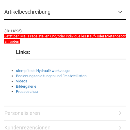
Artikelbeschreibung
(ID:11395)
Jetzt per Mail Frage stellen und/oder individuelles Kauf- oder Mietangebot
anfordern
Links:
stempfle.de Hydraulikwerkzeuge
Bedienungsanleitungen und Ersatzteillisten
Videos
Bildergalerie
Presseschau
Personalisieren
Kundenrezensionen