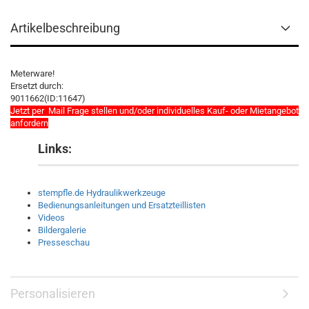
Artikelbeschreibung
Meterware!
Ersetzt durch:
9011662(ID:11647)
Jetzt per Mail Frage stellen und/oder individuelles Kauf- oder Mietangebot
anfordern
Links:
stempfle.de Hydraulikwerkzeuge
Bedienungsanleitungen und Ersatzteillisten
Videos
Bildergalerie
Presseschau
Personalisieren