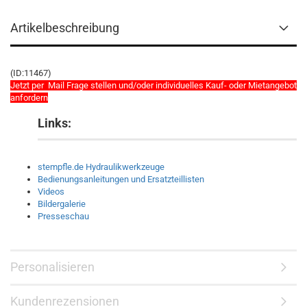
Artikelbeschreibung
(ID:11467)
Jetzt per Mail Frage stellen und/oder individuelles Kauf- oder Mietangebot
anfordern
Links:
stempfle.de Hydraulikwerkzeuge
Bedienungsanleitungen und Ersatzteillisten
Videos
Bildergalerie
Presseschau
Personalisieren
Kundenrezensionen