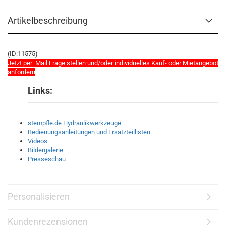
Artikelbeschreibung
(ID:11575)
Jetzt per Mail Frage stellen und/oder individuelles Kauf- oder Mietangebot
anfordern
Links:
stempfle.de Hydraulikwerkzeuge
Bedienungsanleitungen und Ersatzteillisten
Videos
Bildergalerie
Presseschau
Personalisieren
Kundenrezensionen