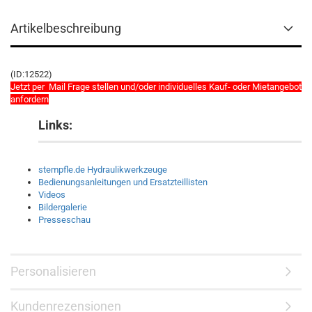
Artikelbeschreibung
(ID:12522)
Jetzt per Mail Frage stellen und/oder individuelles Kauf- oder Mietangebot
anfordern
Links:
stempfle.de Hydraulikwerkzeuge
Bedienungsanleitungen und Ersatzteillisten
Videos
Bildergalerie
Presseschau
Personalisieren
Kundenrezensionen