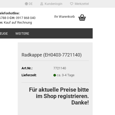
DE
Kundenlogin
Merkzettel
elefonhotline:
Ihr Warenkorb
6788 0
CH:
0917 868 040
n:
Kauf auf Rechnung
EUGE
WEITERE
Radkappe (EH0403-7721140)
Art.Nr.:
7721140
Lieferzeit:
ca. 3-4 Tage
Für aktuelle Preise bitte
im Shop registrieren.
Danke!