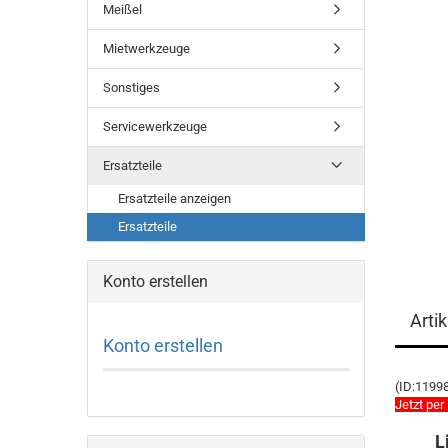
Meißel
Mietwerkzeuge
Sonstiges
Servicewerkzeuge
Ersatzteile
Ersatzteile anzeigen
Ersatzteile
Konto erstellen
Arti
Konto erstellen
(ID:1199
Jetzt per
L