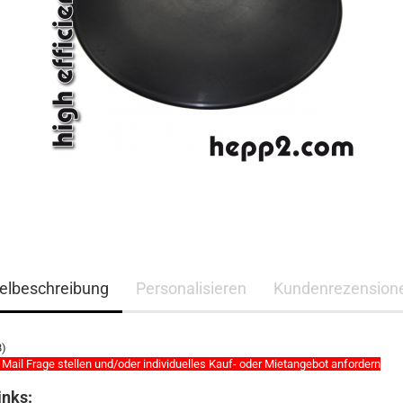
kelbeschreibung
Personalisieren
Kundenrezension
8)
 Mail Frage stellen und/oder individuelles Kauf- oder Mietangebot anfordern
inks: