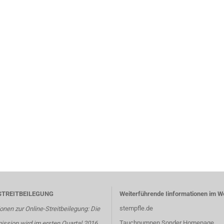
STREITBEILEGUNG
Weiterführende Iinformationen im W
stempfle.de
onen zur Online-Streitbeilegung: Die
Tauchpumpen Sonder Homepage
ssion wird im ersten Quartal 2016