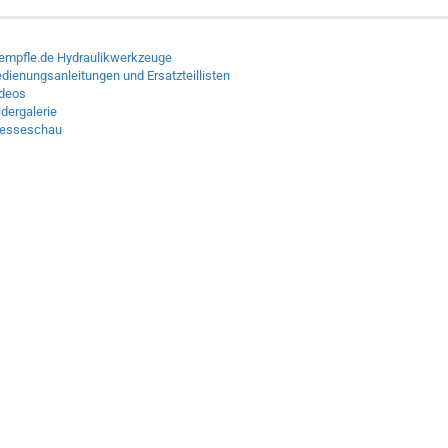
empfle.de Hydraulikwerkzeuge
dienungsanleitungen und Ersatzteillisten
deos
ldergalerie
resseschau