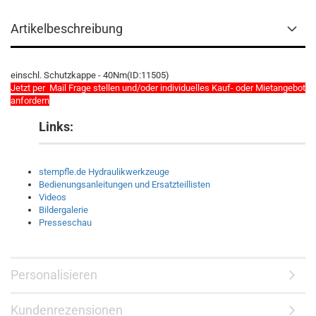
Artikelbeschreibung
einschl. Schutzkappe - 40Nm(ID:11505)
Jetzt per Mail Frage stellen und/oder individuelles Kauf- oder Mietangebot
anfordern
Links:
stempfle.de Hydraulikwerkzeuge
Bedienungsanleitungen und Ersatzteillisten
Videos
Bildergalerie
Presseschau
Personalisieren
Kundenrezensionen