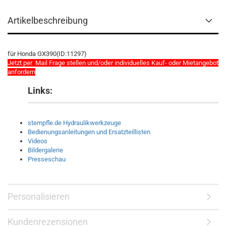
Artikelbeschreibung
für Honda GX390(ID:11297)
Jetzt per Mail Frage stellen und/oder individuelles Kauf- oder Mietangebot
anfordern
Links:
stempfle.de Hydraulikwerkzeuge
Bedienungsanleitungen und Ersatzteillisten
Videos
Bildergalerie
Presseschau
Personalisieren
Kundenrezensionen