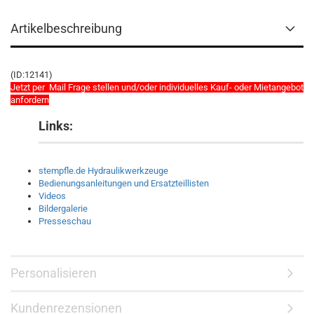
Artikelbeschreibung
(ID:12141)
Jetzt per Mail Frage stellen und/oder individuelles Kauf- oder Mietangebot
anfordern
Links:
stempfle.de Hydraulikwerkzeuge
Bedienungsanleitungen und Ersatzteillisten
Videos
Bildergalerie
Presseschau
Personalisieren
Kundenrezensionen