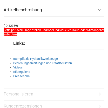
Artikelbeschreibung
(ID:12359)
Jetzt per Mail Frage stellen und/oder individuelles Kauf- oder Mietangebot
anfordern
Links:
stempfle.de Hydraulikwerkzeuge
Bedienungsanleitungen und Ersatzteillisten
Videos
Bildergalerie
Presseschau
Personalisieren
Kundenrezensionen