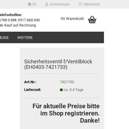
DE
Kundenlogin
Merkzettel
elefonhotline:
Ihr Warenkorb
6788 0
CH:
0917 868 040
n:
Kauf auf Rechnung
EUGE
WEITERE
Sicherheitsventil f/Ventilblock
(EH0403-7421733)
Art.Nr.:
7421733
Lieferzeit:
ca. 3-4 Tage
Für aktuelle Preise bitte
im Shop registrieren.
Danke!