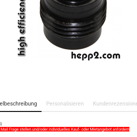
kelbeschreibung
Personalisieren
Kundenrezension
4)
 Mail Frage stellen und/oder individuelles Kauf- oder Mietangebot anfordern