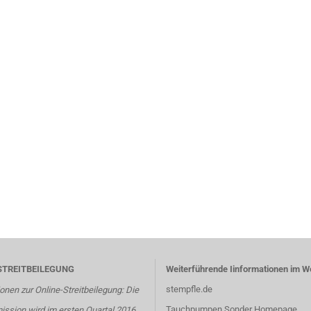
STREITBEILEGUNG
Weiterführende Iinformationen im W
stempfle.de
onen zur Online-Streitbeilegung: Die
Tauchpumpen Sonder Homepage
ssion wird im ersten Quartal 2016