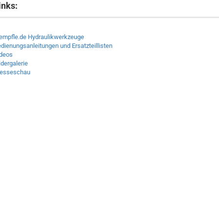
inks:
empfle.de Hydraulikwerkzeuge
dienungsanleitungen und Ersatzteillisten
deos
ldergalerie
resseschau