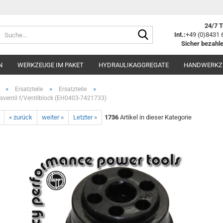
24/7 T
Suche...
Int.:
+49 (0)8431 
Sicher bezahle
N
WERKZEUGE IM PAKET
HYDRAULIKAGGREGATE
HANDWERKZ
»
»
»
Ersatzteile
Ersatzteile
tsventil f/Ventilblock (EH0403-7421733)
« zurück
weiter »
Letzter »
1736
Artikel in dieser Kategorie