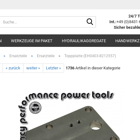
24/7 T
Suche...
Int.:
+49 (0)8431 
Sicher bezahle
N
WERKZEUGE IM PAKET
HYDRAULIKAGGREGATE
HANDWERKZ
»
»
»
Ersatzteile
Ersatzteile
Toppplatte (EH0403-8212557)
« zurück
weiter »
Letzter »
1736
Artikel in dieser Kategorie