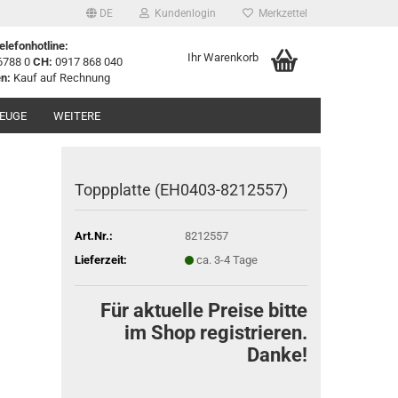
DE
Kundenlogin
Merkzettel
elefonhotline:
Ihr Warenkorb
6788 0
CH:
0917 868 040
n:
Kauf auf Rechnung
EUGE
WEITERE
Toppplatte (EH0403-8212557)
Art.Nr.:
8212557
Lieferzeit:
ca. 3-4 Tage
Für aktuelle Preise bitte
im Shop registrieren.
Danke!