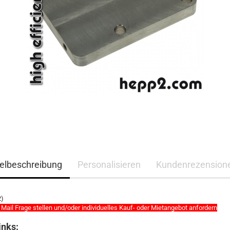
kelbeschreibung
Personalisieren
Kundenrezension
2)
 Mail Frage stellen und/oder individuelles Kauf- oder Mietangebot anfordern
inks: