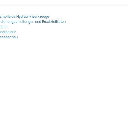
empfle.de Hydraulikwerkzeuge
dienungsanleitungen und Ersatzteillisten
deos
ldergalerie
resseschau