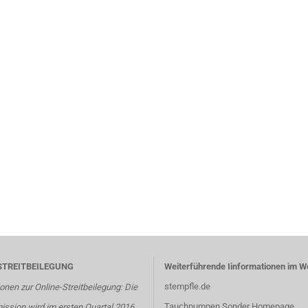
STREITBEILEGUNG
Weiterführende Iinformationen im W
stempfle.de
onen zur Online-Streitbeilegung: Die
Tauchpumpen Sonder Homepage
ssion wird im ersten Quartal 2016