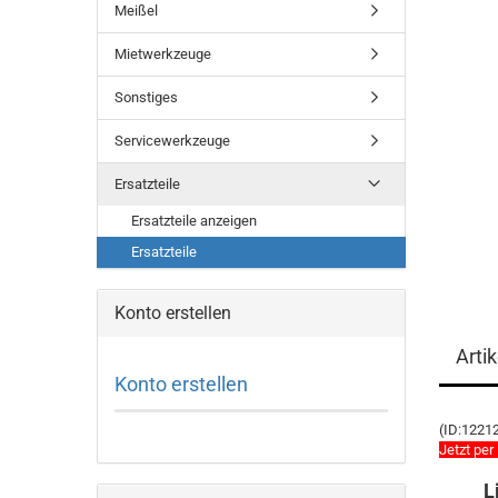
Meißel
Mietwerkzeuge
Sonstiges
Servicewerkzeuge
Ersatzteile
Ersatzteile anzeigen
Ersatzteile
Konto erstellen
Arti
Konto erstellen
(ID:1221
Jetzt per
L