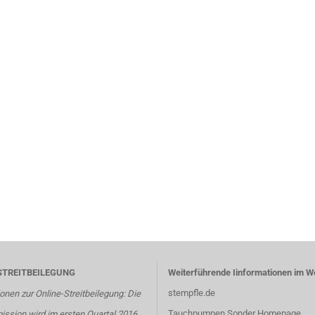
STREITBEILEGUNG
Weiterführende Iinformationen im W
stempfle.de
onen zur Online-Streitbeilegung: Die
Tauchpumpen Sonder Homepage
ssion wird im ersten Quartal 2016