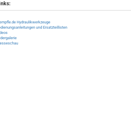
inks:
empfle.de Hydraulikwerkzeuge
dienungsanleitungen und Ersatzteillisten
deos
ldergalerie
resseschau