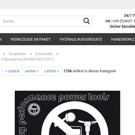
24/7 T
Suche...
Int.:
+49 (0)8431 
Sicher bezahle
N
WERKZEUGE IM PAKET
HYDRAULIKAGGREGATE
HANDWERKZ
»
»
»
Ersatzteile
Ersatzteile
ß f/Sprengring (EH0403-8231957)
« zurück
weiter »
Letzter »
1736
Artikel in dieser Kategorie