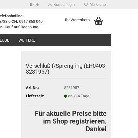
DE
Kundenlogin
Merkzettel
elefonhotline:
Ihr Warenkorb
6788 0
CH:
0917 868 040
n:
Kauf auf Rechnung
EUGE
WEITERE
Verschluß f/Sprengring (EH0403-
8231957)
Art.Nr.:
8231957
Lieferzeit:
ca. 3-4 Tage
Für aktuelle Preise bitte
im Shop registrieren.
Danke!