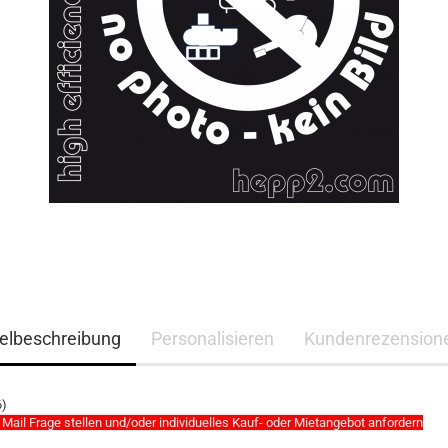
kelbeschreibung
Personalisieren
Kundenrezension
6)
 Mail Frage stellen und/oder individuelles Kauf- oder Mietangebot anfordern