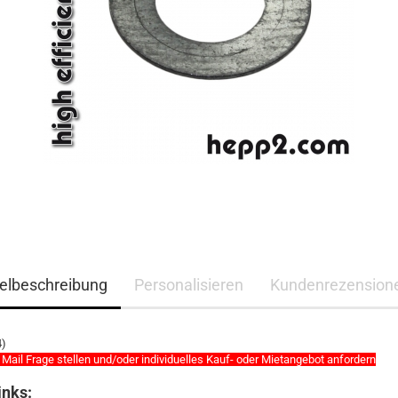
kelbeschreibung
Personalisieren
Kundenrezension
4)
 Mail Frage stellen und/oder individuelles Kauf- oder Mietangebot anfordern
inks: