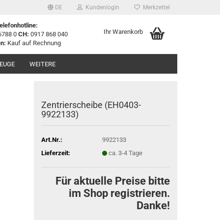
DE
Kundenlogin
Merkzettel
elefonhotline:
Ihr Warenkorb
6788 0
CH:
0917 868 040
n:
Kauf auf Rechnung
EUGE
WEITERE
Zentrierscheibe (EH0403-
9922133)
Art.Nr.:
9922133
Lieferzeit:
ca. 3-4 Tage
Für aktuelle Preise bitte
im Shop registrieren.
Danke!