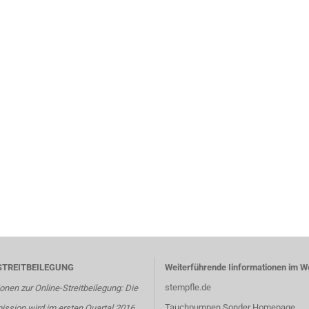
STREITBEILEGUNG
Weiterführende Iinformationen im W
stempfle.de
onen zur Online-Streitbeilegung: Die
Tauchpumpen Sonder Homepage
ssion wird im ersten Quartal 2016