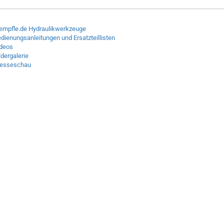
empfle.de Hydraulikwerkzeuge
dienungsanleitungen und Ersatzteillisten
deos
ldergalerie
resseschau