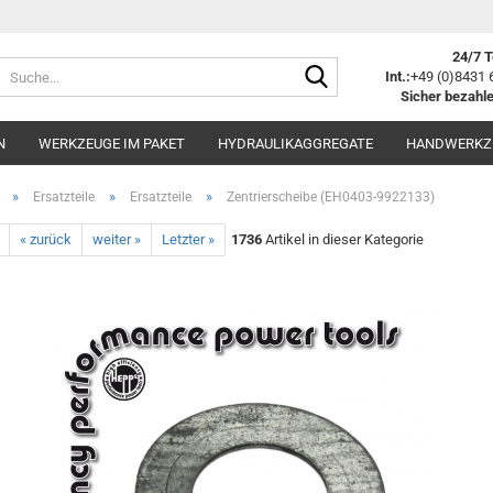
24/7 T
Suche...
Int.:
+49 (0)8431 
Sicher bezahle
N
WERKZEUGE IM PAKET
HYDRAULIKAGGREGATE
HANDWERKZ
»
»
»
Ersatzteile
Ersatzteile
Zentrierscheibe (EH0403-9922133)
« zurück
weiter »
Letzter »
1736
Artikel in dieser Kategorie