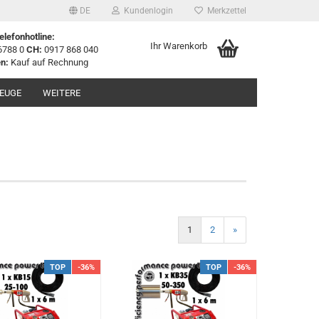
DE
Kundenlogin
Merkzettel
elefonhotline:
Ihr Warenkorb
6788 0
CH:
0917 868 040
n:
Kauf auf Rechnung
EUGE
WEITERE
1
2
»
TOP
-36%
TOP
-36%