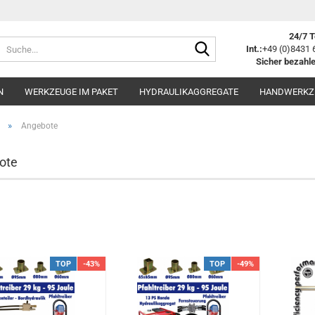
24/7 T
Suche...
Int.:
+49 (0)8431 
Sicher bezahle
N
WERKZEUGE IM PAKET
HYDRAULIKAGGREGATE
HANDWERKZ
»
Angebote
ote
TOP
-43%
TOP
-49%