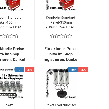
bohr-Standard-
Kernbohr-Standard-
aket-150mm
Paket-350mm
03-Paket-BA4-
(H0403-Paket-BA4-
B15)-TOP...
KB35)-TOP...
ktuelle Preise
Für aktuelle Preise
tte im Shop
bitte im Shop
trieren. Danke!
registrieren. Danke!
TOP
-33%
TOP
-36%
5 Satz
Paket Hydraulikfilter,