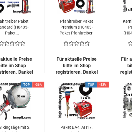
ahltreiber Paket
Pfahltreiber Paket
Kern
andard (H0403-
Premium (H0403-
P
Paket...
Paket Pfahltreiber-
(H04
Premium)-TOP...
K
 aktuelle Preise
Für aktuelle Preise
Für a
bitte im Shop
bitte im Shop
bi
strieren. Danke!
registrieren. Danke!
regis
TOP
-36%
TOP
-33%
S Ringsäge mit 2
Paket BA4, AH17,