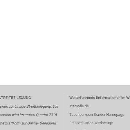
STREITBEILEGUNG
Weiterführende Iinformationen im W
stempfle.de
onen zur Online-Streitbeilegung: Die
Tauchpumpen Sonder Homepage
ssion wird im ersten Quartal 2016
Ersatzteillisten Werkzeuge
rnetplattform zur Online- Beilegung