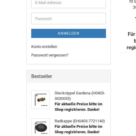
m S
E-
3
Mail-
Adresse
Passwort
ANMELDEN
Für
Konto erstellen
regi
Passwort vergessen?
Bestseller
Stecknippel Gardena (H0403-
3030055)
Für aktuelle Preise bitte im
Shop registrieren. Danke!
Radkappe (EH0403-7721140)
Für aktuelle Preise bitte im
Shop registrieren. Danke!