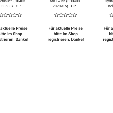
chlauch (H0403-
6m Twinn (EH0403-
Hydr
030600)-TOP...
2020915)-TOP...
inc
 aktuelle Preise
Für aktuelle Preise
Für a
bitte im Shop
bitte im Shop
bi
strieren. Danke!
registrieren. Danke!
regis