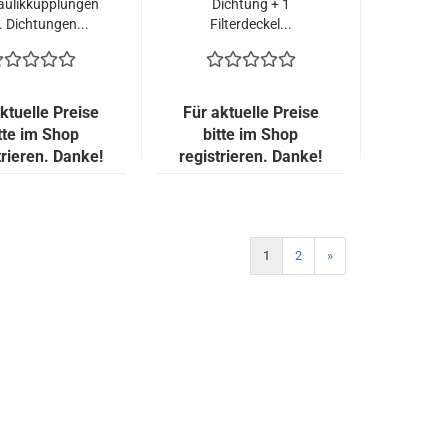
aulikkupplungen
Dichtung + 1
l. Dichtungen...
Filterdeckel...
ktuelle Preise
Für aktuelle Preise
tte im Shop
bitte im Shop
trieren. Danke!
registrieren. Danke!
1
2
»